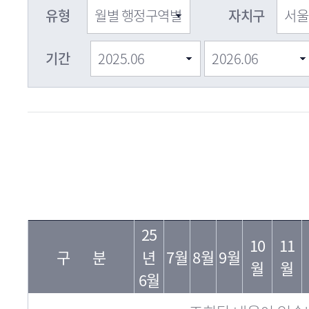
유형
자치구
기간
자
필
년
치
25
지
10
11
월
구
구 분
년
7월
8월
9월
수
월
월
명
6월
조회된