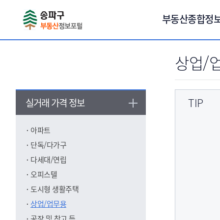
서브메뉴 바로가기
부동산종합정
상업/
TIP
실거래 가격 정보
아파트
단독/다가구
다세대/연립
오피스텔
도시형 생활주택
상업/업무용
공장 및 창고 등