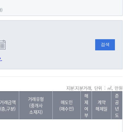
래)
.
지분:지분거래, 단위 : ㎡, 만원
해
준
거래유형
거래금액
매도인
제
계약
공
(중개사
(층,구분)
(매수인)
여
해제일
년
소재지)
부
도