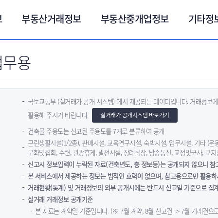
보
부동산거래정보
부동산중개업정보
기타정
업무용
국토교통부 (실거래가 공개 시스템) 에서 제공되는 데이터입니다. 거래정보에
활용해 주시기 바랍니다.
실거래가 공개시스템 바로가기
건축물 주용도는 신고된 주용도를 7개로 분류하여 공개
근린생활시설(1/2종), 판매시설, 교육연구시설, 숙박시설, 업무시설, 기타 (운동,
문화및집회, 수련, 관광휴게, 발전시설, 장례식장, 방송통신, 교정및군사, 묘지
신고시 정보입력이 누락된 자료(건축년도, 층 정보등)는 공개되지 않으니 참
본 서비스에서 제공하는 정보는 법적인 효력이 없으며, 참고용으로만 활용하
거래현황(통계) 및 거래정보의 외부 공개시에는 반드시 신고일 기준으로 집
실거래 거래정보 공개기준
ㆍ 본 자료는 계약일 기준입니다. (※ 7월 계약, 8월 신고건 -> 7월 거래건으로